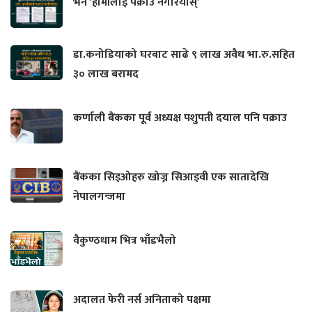
भने ‘हामीलाई पक्राउ नगरियोस्’
डा.कनोडियाको घरबाट साढे ९ लाख अवैध भा.रु.सहित
३० लाख बरामद
कर्णाली बैंकका पूर्व अध्यक्ष पशुपती दयाल पनि पक्राउ
बैंकका सिइओहरु खोज्न सिआइवी एक सातादेखि
नेपालगन्जमा
वैकुण्ठधाम भित्र भाँडभैलो
अदालत फेरी नर्स अनिताको पक्षमा