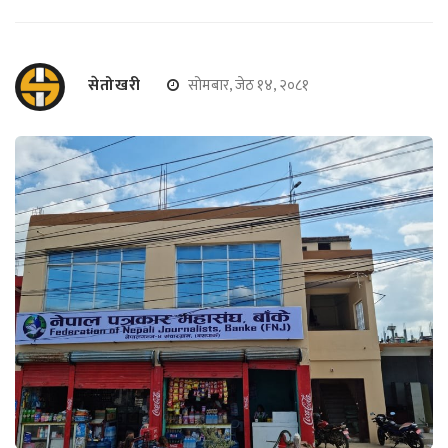
सेतोखरी
सोमबार, जेठ १४, २०८१