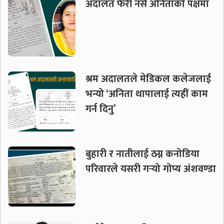
अदालत फेरी नर्स अनिताको पक्षमा
श्रम अदालतले मेडिकल कलेजलाई
भन्यो ‘अनिता थापालाई त्यहीं काम
गर्न दिनु’
बुहारी र नातीलाई ठग्न कनोडिया
परिवारले यसरी गर्‍यो गोप्य अंशवण्डा