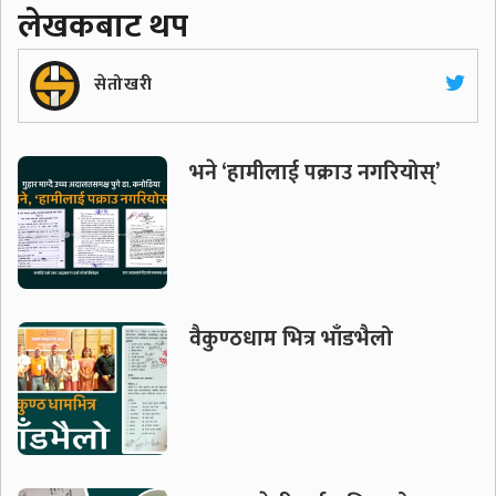
लेखकबाट थप
सेतोखरी
भने ‘हामीलाई पक्राउ नगरियोस्’
वैकुण्ठधाम भित्र भाँडभैलो