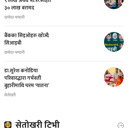
९ लाख अवैध भा.रु.सहित
३० लाख बरामद
दामोदर भण्डारी
बैंकका सिइओहरु खोज्दै
सिआइबी
दामोदर भण्डारी
डा.सुरेश कनोडिया
परिवारद्धारा गर्भवती
बुहारीमाथि चरम ‘यातना’
सेतोखरी
सेतोखरी टिभी