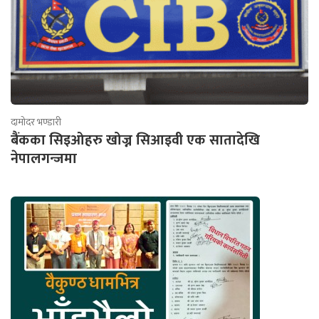
दामोदर भण्डारी
बैंकका सिइओहरु खोज्न सिआइवी एक सातादेखि
नेपालगन्जमा