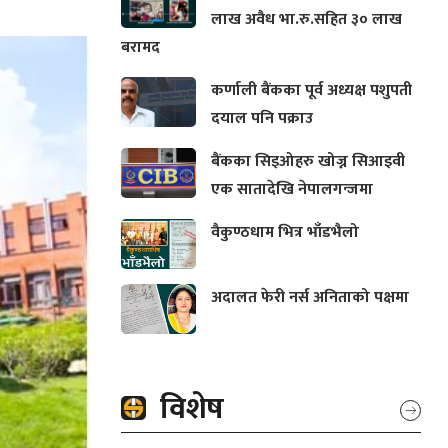
लाख अवैध भा.रु.सहित ३० लाख
बरामद
कर्णाली बैंकका पूर्व अध्यक्ष पशुपती
दयाल पनि पक्राउ
बैंकका सिइओहरु खोज्न सिआइवी
एक सातादेखि नेपालगन्जमा
वैकुण्ठधाम भित्र भाँडभैलो
अदालत फेरी नर्स अनिताको पक्षमा
विशेष