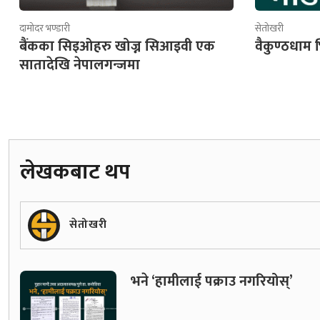
दामोदर भण्डारी
सेतोखरी
बैंकका सिइओहरु खोज्न सिआइवी एक
वैकुण्ठधाम भ
सातादेखि नेपालगन्जमा
लेखकबाट थप
सेतोखरी
भने ‘हामीलाई पक्राउ नगरियोस्’