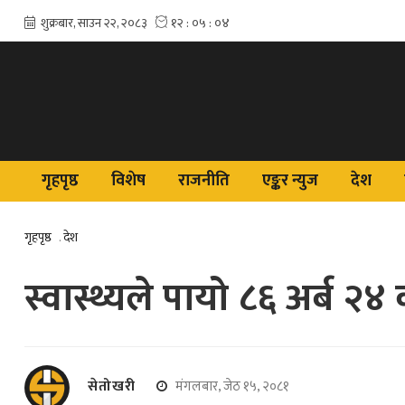
गृहपृष्ठ
विशेष
राजनीति
एङ्कर न्युज
देश
गृहपृष्ठ
.
देश
स्वास्थ्यले पायो ८६ अर्ब २
सेतोखरी
मंगलबार, जेठ १५, २०८१