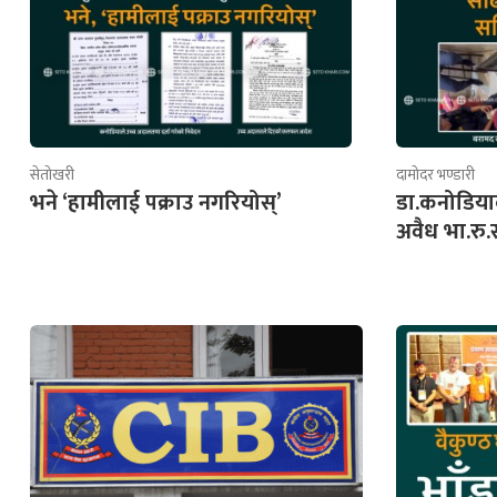
सेतोखरी
दामोदर भण्डारी
भने ‘हामीलाई पक्राउ नगरियोस्’
डा.कनोडिया
अवैध भा.रु