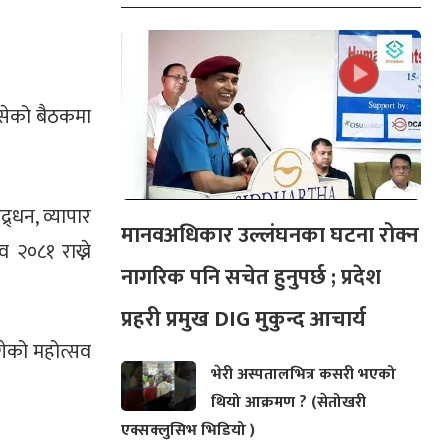
बसेको बैठकमा
र्धन, व्यापार
मानवअधिकार उल्लंघनका घटना रोक्न
व २०८१ राख्ने
नागरिक पनि सचेत हुनुपर्छ ; प्रदेश
प्रहरी प्रमुख DIG मुकुन्द आचार्य
गेको महोत्सव
भेरी अस्पतालभित्र कसरी भएको
थियो आक्रमण ? (सेतोखरी
एक्सक्लुसिभ भिडियो )