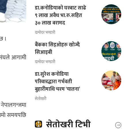
डा.कनोडियाको घरबाट साढे
९ लाख अवैध भा.रु.सहित
३० लाख बरामद
दामोदर भण्डारी
ोछ ।
बैंकका सिइओहरु खोज्दै
सिआइबी
 संघले आगामी
दामोदर भण्डारी
डा.सुरेश कनोडिया
परिवारद्धारा गर्भवती
बुहारीमाथि चरम ‘यातना’
सेतोखरी
नेपालगन्जमा
लामो समयपछि
सेतोखरी टिभी