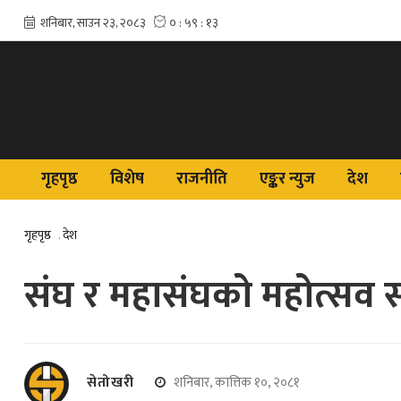
गृहपृष्ठ
विशेष
राजनीति
एङ्कर न्युज
देश
गृहपृष्ठ
.
देश
संघ र महासंघको महोत्सव 
सेतोखरी
शनिबार, कात्तिक १०, २०८१