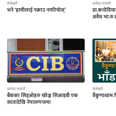
सेतोखरी
दामोदर भण्डारी
भने ‘हामीलाई पक्राउ नगरियोस्’
डा.कनोडिया
अवैध भा.रु
दामोदर भण्डारी
सेतोखरी
बैंकका सिइओहरु खोज्न सिआइवी एक
वैकुण्ठधाम भ
सातादेखि नेपालगन्जमा