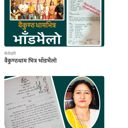
सेतोखरी
वैकुण्ठधाम भित्र भाँडभैलो