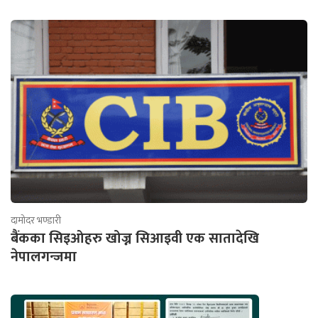
दामोदर भण्डारी
बैंकका सिइओहरु खोज्न सिआइवी एक सातादेखि
नेपालगन्जमा