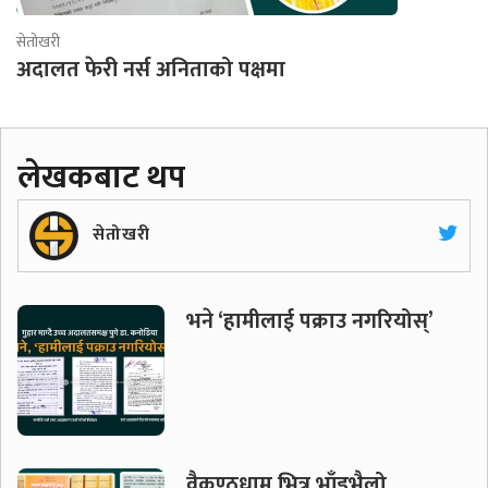
सेतोखरी
अदालत फेरी नर्स अनिताको पक्षमा
लेखकबाट थप
सेतोखरी
भने ‘हामीलाई पक्राउ नगरियोस्’
वैकुण्ठधाम भित्र भाँडभैलो