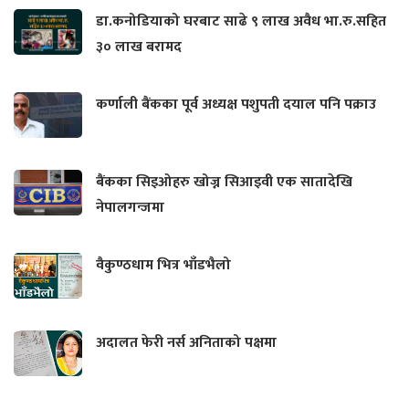
डा.कनोडियाको घरबाट साढे ९ लाख अवैध भा.रु.सहित
३० लाख बरामद
कर्णाली बैंकका पूर्व अध्यक्ष पशुपती दयाल पनि पक्राउ
बैंकका सिइओहरु खोज्न सिआइवी एक सातादेखि
नेपालगन्जमा
वैकुण्ठधाम भित्र भाँडभैलो
अदालत फेरी नर्स अनिताको पक्षमा