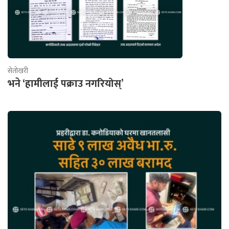
सेतोखरी
भने ‘हामीलाई पक्राउ नगरियोस्’