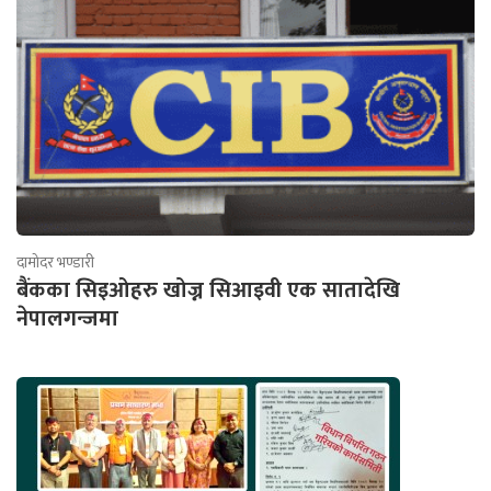
दामोदर भण्डारी
बैंकका सिइओहरु खोज्न सिआइवी एक सातादेखि
नेपालगन्जमा