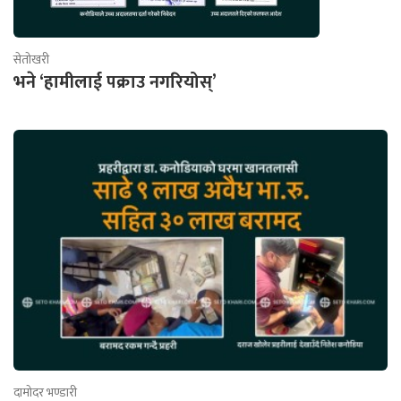
सेतोखरी
भने ‘हामीलाई पक्राउ नगरियोस्’
दामोदर भण्डारी