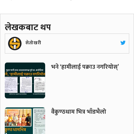
लेखकबाट थप
सेतोखरी
भने ‘हामीलाई पक्राउ नगरियोस्’
वैकुण्ठधाम भित्र भाँडभैलो