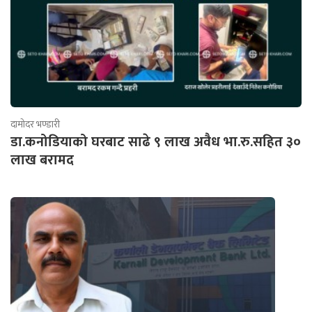
दामोदर भण्डारी
डा.कनोडियाको घरबाट साढे ९ लाख अवैध भा.रु.सहित ३०
लाख बरामद