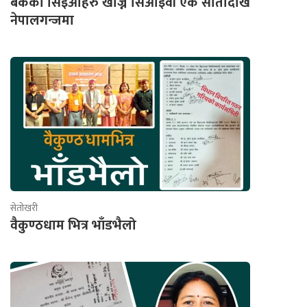
बैंकका सिइओहरु खोज्न सिआइवी एक सातादेखि
नेपालगन्जमा
सेतोखरी
वैकुण्ठधाम भित्र भाँडभैलो