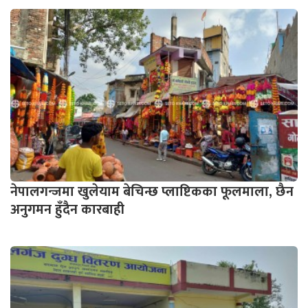
नेपालगन्जमा खुलेयाम बेचिन्छ प्लाष्टिकका फूलमाला, छैन
अनुगमन हुँदैन कारबाही