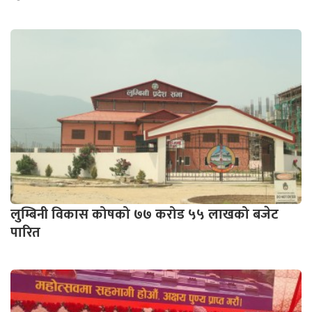
लुम्बिनी विकास कोषको ७७ करोड ५५ लाखको बजेट
पारित