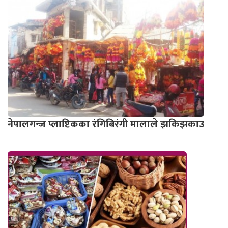
नेपालगन्ज प्लाष्टिकका रंगिबिरंगी मालाले झकिझकाउ