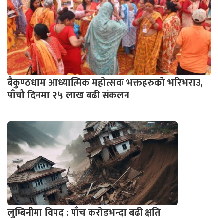
बैकुण्ठधाम आध्यात्मिक महोत्सवः भक्तहरुको भरिभराउ,
पाँचौ दिनमा २५ लाख बढी संकलन
लुम्बिनीमा विपद : पाँच करोडभन्दा बढी क्षति