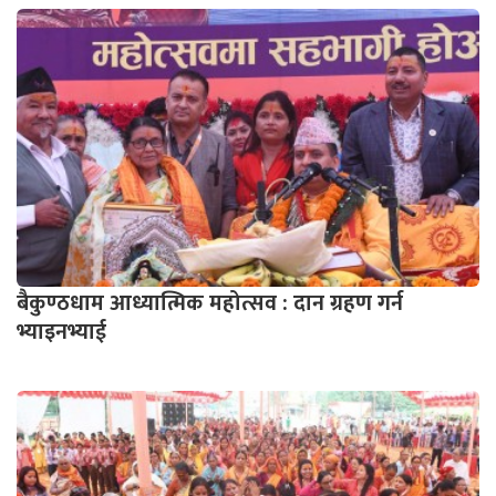
बैकुण्ठधाम आध्यात्मिक महोत्सव : दान ग्रहण गर्न
भ्याइनभ्याई