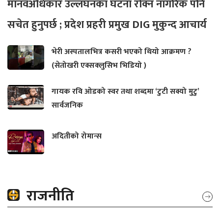
मानवअधिकार उल्लंघनका घटना रोक्न नागरिक पनि
सचेत हुनुपर्छ ; प्रदेश प्रहरी प्रमुख DIG मुकुन्द आचार्य
भेरी अस्पतालभित्र कसरी भएको थियो आक्रमण ?
(सेतोखरी एक्सक्लुसिभ भिडियो )
गायक रवि ओडको स्वर तथा शब्दमा ‘टुटी सक्यो मुटु’
सार्वजनिक
अदितीको रोमान्स
राजनीति