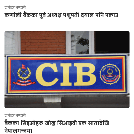
दामोदर भण्डारी
कर्णाली बैंकका पूर्व अध्यक्ष पशुपती दयाल पनि पक्राउ
दामोदर भण्डारी
बैंकका सिइओहरु खोज्न सिआइवी एक सातादेखि
नेपालगन्जमा