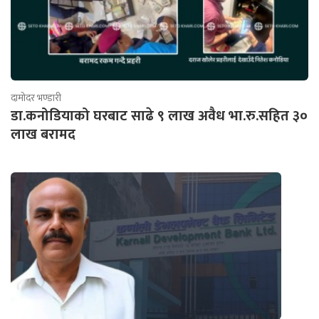
दामोदर भण्डारी
डा.कनोडियाको घरबाट साढे ९ लाख अवैध भा.रु.सहित ३०
लाख बरामद