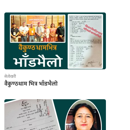
सेतोखरी
वैकुण्ठधाम भित्र भाँडभैलो