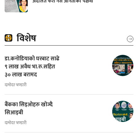
अदालत फेरी नर्स अनिताको पक्षमा
विशेष
डा.कनोडियाको घरबाट साढे
९ लाख अवैध भा.रु.सहित
३० लाख बरामद
दामोदर भण्डारी
बैंकका सिइओहरु खोज्दै
सिआइबी
दामोदर भण्डारी