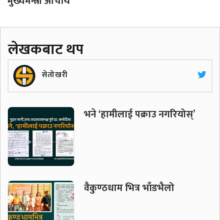
मुख्यमन्त्री आचार्य
लेखकबाट थप
सेतोखरी
भने ‘हामीलाई पक्राउ नगरियोस्’
वैकुण्ठधाम भित्र भाँडभैलो