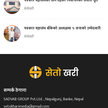
पत्रकार महासंघको तीनै तहको निर्वाचनको तयारी पूरा
सेतोखरी
पत्रकार महासंघ बाँकेको अध्यक्षमा ५ जनाको उम्मेदवारी
सेतोखरी
सम्पर्क ठेगाना
SADVAB GROUP Pvt.Ltd. , Nepalgunj, Banke, Nepal
setokharimedia@gmail.com