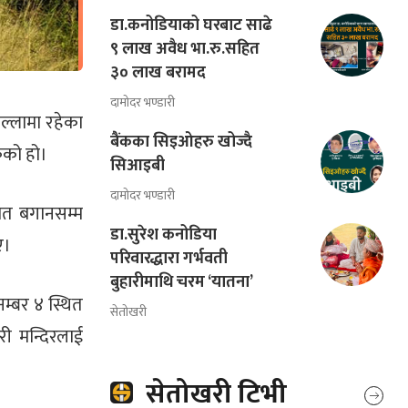
डा.कनोडियाको घरबाट साढे
९ लाख अवैध भा.रु.सहित
३० लाख बरामद
दामोदर भण्डारी
िल्लामा रहेका
बैंकका सिइओहरु खोज्दै
ेको हो।
सिआइबी
दामोदर भण्डारी
िजात बगानसम्म
डा.सुरेश कनोडिया
ए।
परिवारद्धारा गर्भवती
बुहारीमाथि चरम ‘यातना’
नम्बर ४ स्थित
सेतोखरी
वरी मन्दिरलाई
सेतोखरी टिभी