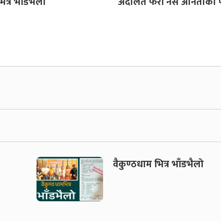
ित्र भाँडभैलो
अदालत फेरी नर्स अनिताको 
वैकुण्ठधाम भित्र भाँडभैलो