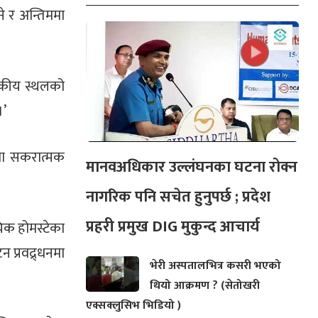
े र अन्तिममा
यटकीय स्थलको
।’
नमा सकरात्मक
मानवअधिकार उल्लंघनका घटना रोक्न
नागरिक पनि सचेत हुनुपर्छ ; प्रदेश
प्रहरी प्रमुख DIG मुकुन्द आचार्य
यिक होमस्टेका
 प्रवद्र्धनमा
भेरी अस्पतालभित्र कसरी भएको
थियो आक्रमण ? (सेतोखरी
एक्सक्लुसिभ भिडियो )