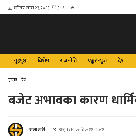
गृहपृष्ठ
विशेष
राजनीति
एङ्कर न्युज
देश
गृहपृष्ठ
.
देश
बजेट अभावका कारण धार्मिक
सेतोखरी
आइतबार, कात्तिक ११, २०८१