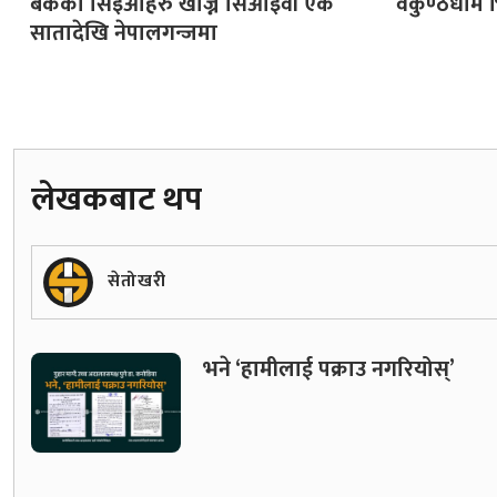
बैंकका सिइओहरु खोज्न सिआइवी एक
वैकुण्ठधाम भ
सातादेखि नेपालगन्जमा
लेखकबाट थप
सेतोखरी
भने ‘हामीलाई पक्राउ नगरियोस्’