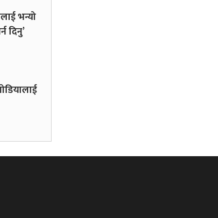
लाई भन्यो
्न दिनु’
कनोडियालाई