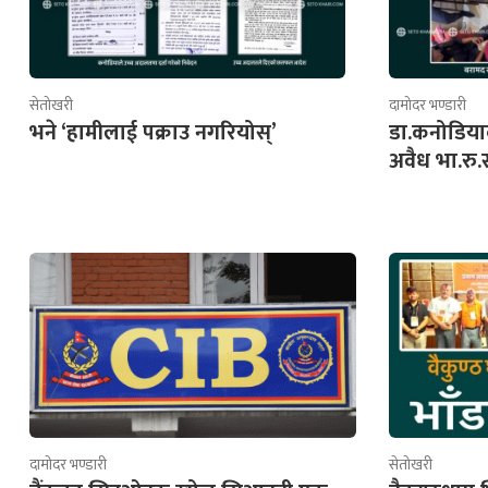
सेतोखरी
दामोदर भण्डारी
भने ‘हामीलाई पक्राउ नगरियोस्’
डा.कनोडिया
अवैध भा.रु
दामोदर भण्डारी
सेतोखरी