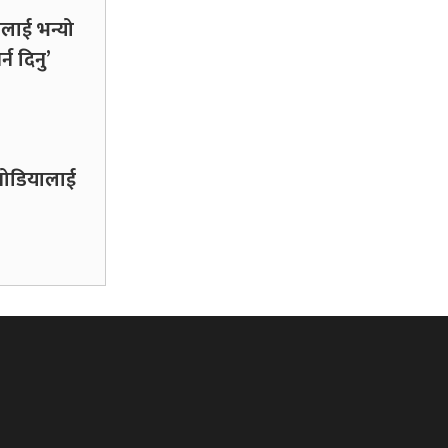
लाई भन्यो
्न दिनु’
कनोडियालाई