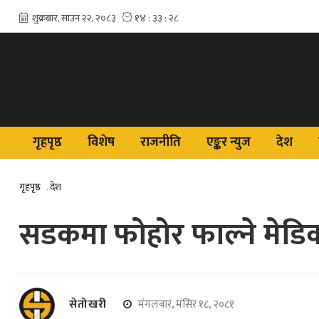
गृहपृष्ठ
विशेष
राजनीति
एङ्कर न्युज
देश
गृहपृष्ठ
.
देश
सडकमा फोहोर फाल्ने मेड
सेतोखरी
मंगलबार, मंसिर १८, २०८१