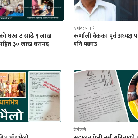
दामोदर भण्डारी
को घरबाट साढे ९ लाख
कर्णाली बैंकका पूर्व अध्यक्
.सहित ३० लाख बरामद
पनि पक्राउ
सेतोखरी
ित्र भाँडभैलो
अदालत फेरी नर्स अनिताको 