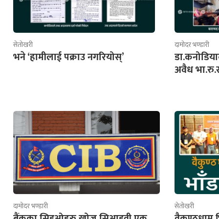
सेतोखरी
दामोदर भण्डारी
भने ‘हामीलाई पक्राउ नगरियोस्’
डा.कनोडिया
अवैध भा.रु
दामोदर भण्डारी
सेतोखरी
बैंकका सिइओहरु खोज्न सिआइवी एक
वैकुण्ठधाम भ