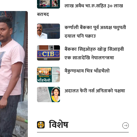
लाख अवैध भा.रु.सहित ३० लाख
बरामद
कर्णाली बैंकका पूर्व अध्यक्ष पशुपती
दयाल पनि पक्राउ
बैंकका सिइओहरु खोज्न सिआइवी
एक सातादेखि नेपालगन्जमा
वैकुण्ठधाम भित्र भाँडभैलो
अदालत फेरी नर्स अनिताको पक्षमा
विशेष